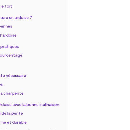
le toit
ture en ardoise ?
éennes
d’ardoise
s pratiques
 pourcentage
ente nécessaire
es
 la charpente
rdoise avec la bonne inclinaison
 de la pente
me et durable