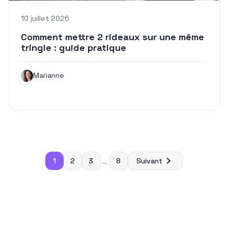
10 juillet 2026
Comment mettre 2 rideaux sur une même
tringle : guide pratique
Marianne
Pagination
1
2
3
…
8
Suivant
des
publications